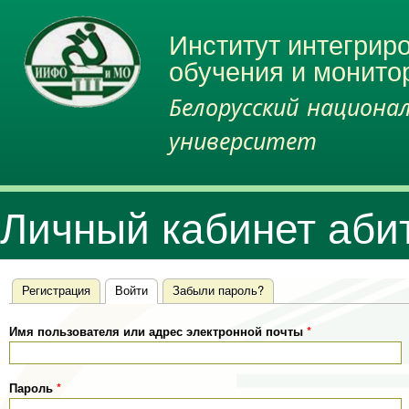
Вы здесь
Пер
ос
Институт интегри
со
обучения и монито
Белорусский национа
университет
Личный кабинет аби
Главные вкладки
Регистрация
Войти
(активная вкладка)
Забыли пароль?
Имя пользователя или адрес электронной почты
*
Пароль
*